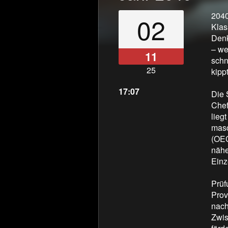
2040
02
Klas
Denk
– we
11
schn
25
kipp
17:07
Die 
Chef
lieg
masc
(OEC
nähe
Einz
Prüf
Prov
nach
Zwis