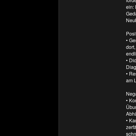
förd
ein:
Gedä
Neub
Posit
• Ge
dort
endl
• Di
Diag
• Re
am L
Nega
• Ko
Übun
Abhä
• Ka
zerf
schm