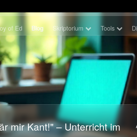
oy of Ed
Blog
Skriptorium
Tools
D
r mir Kant!" – Unterricht im