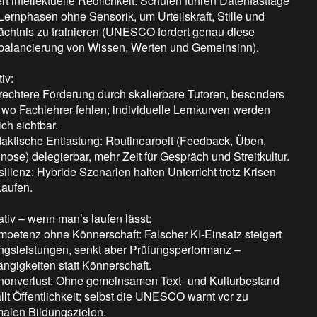
ert intellektuelle Redlichkeit. Schulen führen Datenfasttage
 Lernphasen ohne Sensorik, um Urteilskraft, Stille und
chtnis zu trainieren (UNESCO fordert genau diese
alancierung von Wissen, Werten und Gemeinsinn).
iv:
rechtere Förderung durch skalierbare Tutoren, besonders
, wo Fachlehrer fehlen; individuelle Lernkurven werden
ich sichtbar.
daktische Entlastung: Routinearbeit (Feedback, Üben,
nose) delegierbar, mehr Zeit für Gespräch und Streitkultur.
silienz: Hybride Szenarien halten Unterricht trotz Krisen
aufen.
tiv – wenn man’s laufen lässt:
mpetenz ohne Könnerschaft: Falscher KI-Einsatz steigert
gsleistungen, senkt aber Prüfungsperformanz –
ngigkeiten statt Könnerschaft.
nonverlust: Ohne gemeinsamen Text- und Kulturbestand
ällt Öffentlichkeit; selbst die UNESCO warnt vor zu
alen Bildungszielen.