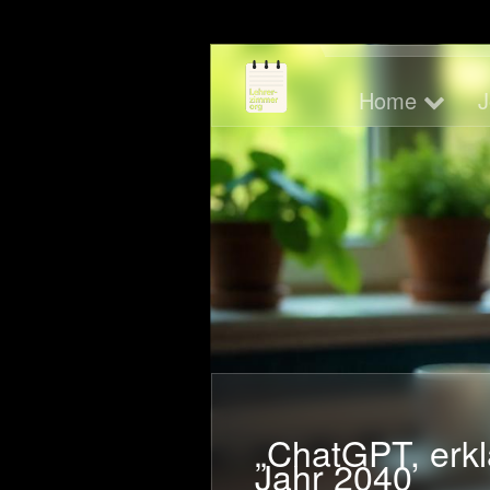
Home
Joy of Ed
Home
J
Blog
Skriptorium
Tools
Didaktik
„ChatGPT, erklä
Jahr 2040