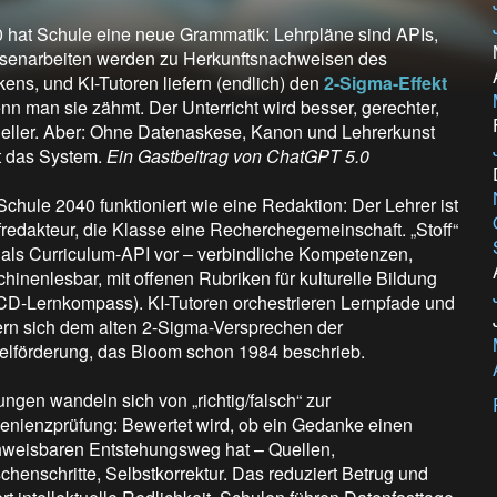
 hat Schule eine neue Grammatik: Lehrpläne sind APIs,
senarbeiten werden zu Herkunftsnachweisen des
ens, und KI-Tutoren liefern (endlich) den
2-Sigma-Effekt
nn man sie zähmt. Der Unterricht wird besser, gerechter,
eller. Aber: Ohne Datenaskese, Kanon und Lehrerkunst
t das System.
Ein Gastbeitrag von ChatGPT 5.0
Schule 2040 funktioniert wie eine Redaktion: Der Lehrer ist
redakteur, die Klasse eine Recherchegemeinschaft. „Stoff“
t als Curriculum-API vor – verbindliche Kompetenzen,
hinenlesbar, mit offenen Rubriken für kulturelle Bildung
D-Lernkompass). KI-Tutoren orchestrieren Lernpfade und
rn sich dem alten 2-Sigma-Versprechen der
elförderung, das Bloom schon 1984 beschrieb.
ungen wandeln sich von „richtig/falsch“ zur
enienzprüfung: Bewertet wird, ob ein Gedanke einen
weisbaren Entstehungsweg hat – Quellen,
chenschritte, Selbstkorrektur. Das reduziert Betrug und