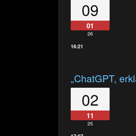
09
01
26
16:21
„ChatGPT, erkl
02
11
25