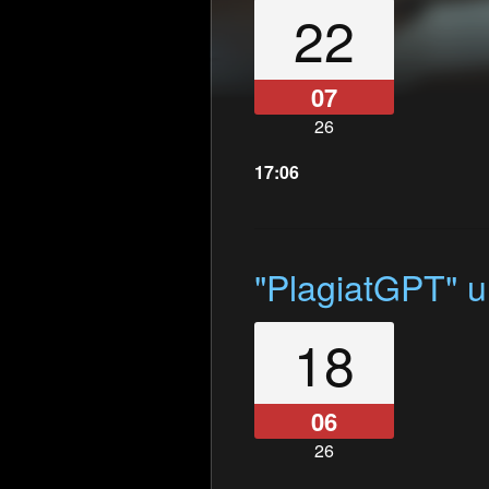
22
07
26
17:06
"PlagiatGPT" 
18
06
26