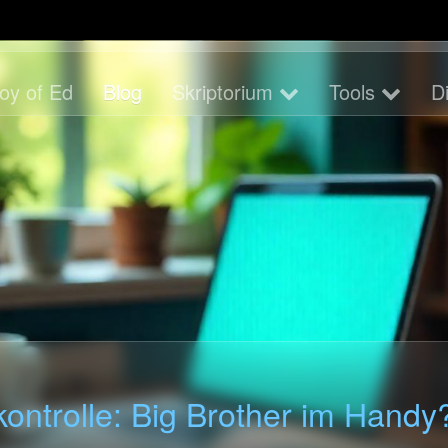
oy of Ed
Blog
Skriptorium
Tools
D
ontrolle: Big Brother im Handy