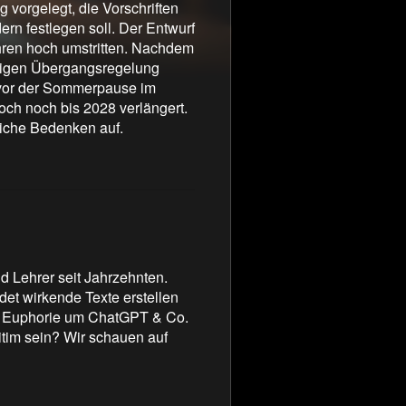
vorgelegt, die Vorschriften
Quiz: Bibel oder Ko
rn festlegen soll. Der Entwurf
Erdrotation
Jahren hoch umstritten. Nachdem
rigen Übergangsregelung
z vor der Sommerpause im
ch noch bis 2028 verlängert.
iche Bedenken auf.
d Lehrer seit Jahrzehnten.
det wirkende Texte erstellen
ie Euphorie um ChatGPT & Co.
gitim sein? Wir schauen auf