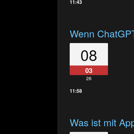
11:43
Wenn ChatGPT z
08
03
26
11:58
Was ist mit App