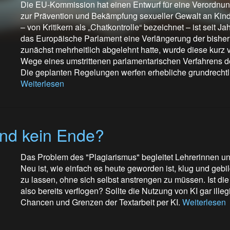
Die EU-Kommission hat einen Entwurf für eine Verordnung 
zur Prävention und Bekämpfung sexueller Gewalt an Kinde
– von Kritikern als „Chatkontrolle“ bezeichnet – ist seit 
das Europäische Parlament eine Verlängerung der bishe
zunächst mehrheitlich abgelehnt hatte, wurde diese kur
Wege eines umstrittenen parlamentarischen Verfahrens do
Die geplanten Regelungen werfen erhebliche grundrechtl
Weiterlesen
und kein Ende?
Das Problem des "Plagiarismus" begleitet Lehrerinnen un
Neu ist, wie einfach es heute geworden ist, klug und gebil
zu lassen, ohne sich selbst anstrengen zu müssen. Ist d
also bereits verflogen? Sollte die Nutzung von KI gar ille
Chancen und Grenzen der Textarbeit per KI.
Weiterlesen