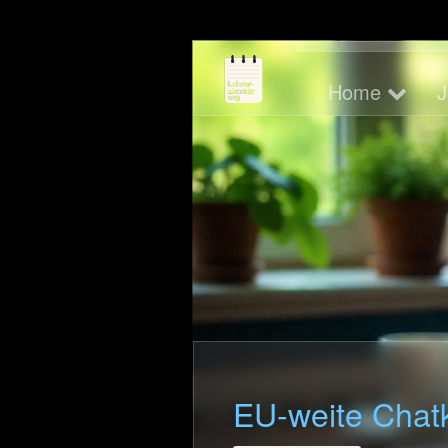
Home
Joy of Ed
Home
J
Blog
Skriptorium
Tools
Didaktik
EU-weite Chatk