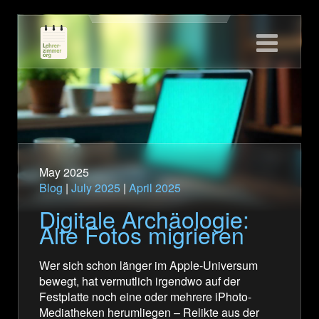
Home
Ü
M
S
Joy of Ed
I
M
H
Blog
N
N
Skriptorium
S
Tools
T
Didaktik
T
May 2025
Blog
|
July 2025
|
April 2025
Q
Digitale Archäologie:
W
Alte Fotos migrieren
T
Wer sich schon länger im Apple-Universum
A
bewegt, hat vermutlich irgendwo auf der
P
Festplatte noch eine oder mehrere iPhoto-
Mediatheken herumliegen – Relikte aus der
Q