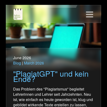
Home
Ü
M
S
Joy of Ed
I
M
H
Blog
N
N
Skriptorium
S
Tools
T
Didaktik
T
June 2026
Blog
|
March 2026
Q
"PlagiatGPT" und kein
W
Ende?
T
Das Problem des "Plagiarismus" begleitet
A
Lehrerinnen und Lehrer seit Jahrzehnten. Neu
P
ist, wie einfach es heute geworden ist, klug und
gebildet wirkende Texte erstellen zu lassen,
Q